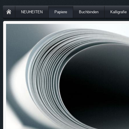
NEUHEITEN
Papiere
Buchbinden
Kalligrafie