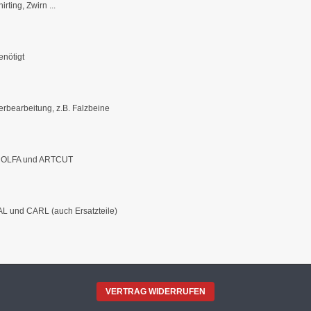
ting, Zwirn ...
enötigt
bearbeitung, z.B. Falzbeine
en OLFA und ARTCUT
L und CARL (auch Ersatzteile)
VERTRAG WIDERRUFEN