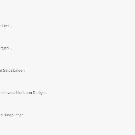
tuch ...
tuch ...
m Selbstbinden
en in verschiedenen Designs
d Ringbücher, ...