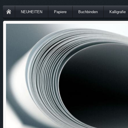
NEUHEITEN
Papiere
Buchbinden
Kalligrafie