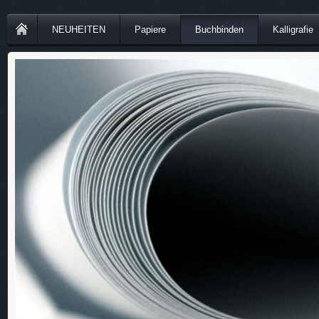
NEUHEITEN
Papiere
Buchbinden
Kalligrafie