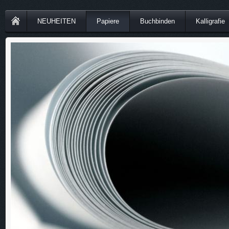
NEUHEITEN
Papiere
Buchbinden
Kalligrafie