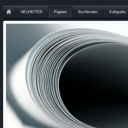
NEUHEITEN
Papiere
Buchbinden
Kalligrafie