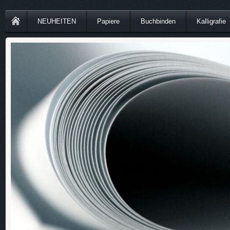
NEUHEITEN
Papiere
Buchbinden
Kalligrafie