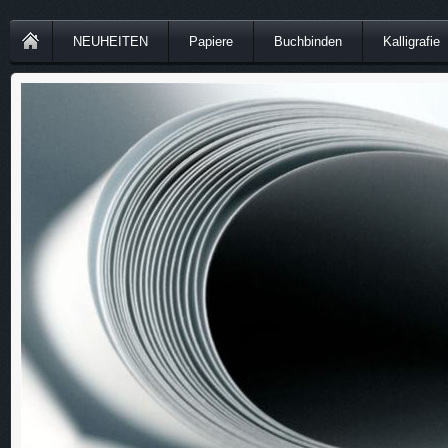
NEUHEITEN
Papiere
Buchbinden
Kalligrafie