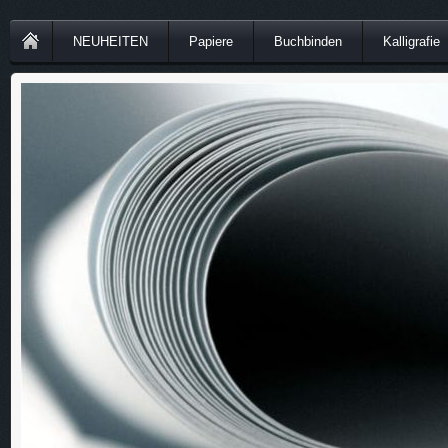
NEUHEITEN
Papiere
Buchbinden
Kalligrafie