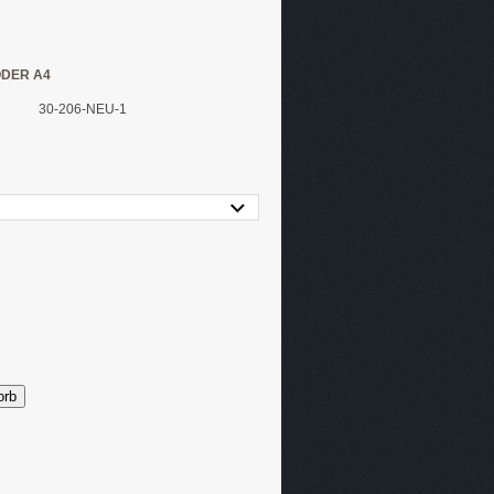
ODER A4
30-206-NEU-1
orb