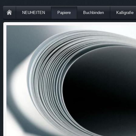
NEUHEITEN
Papiere
Buchbinden
Kalligrafie