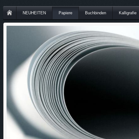
NEUHEITEN
Papiere
Buchbinden
Kalligrafie