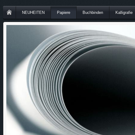
NEUHEITEN
Papiere
Buchbinden
Kalligrafie