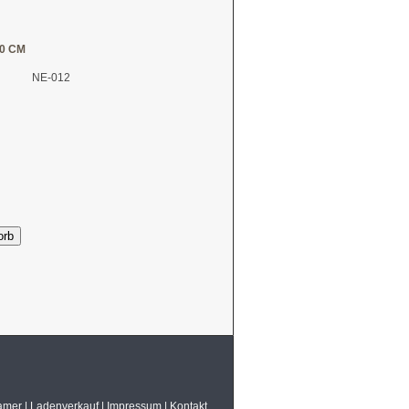
0 CM
NE-012
orb
amer
|
Ladenverkauf
|
Impressum
|
Kontakt