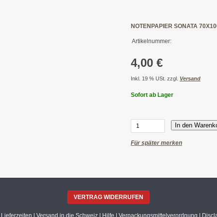
NOTENPAPIER SONATA 70X10
Artikelnummer:
4,00 €
Inkl. 19 % USt. zzgl.
Versand
Sofort ab Lager
In den Warenk
Für später merken
VERTRAG WIDERRUFEN
|
Lieferzeiten
|
Versand in die Schweiz
|
Hilfe
|
Verpackungsmittelverordnung
|
Discl