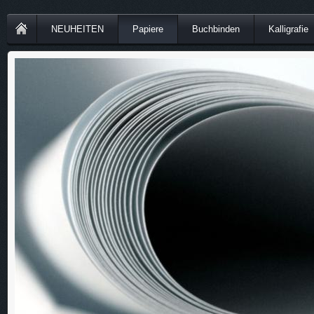
NEUHEITEN
Papiere
Buchbinden
Kalligrafie