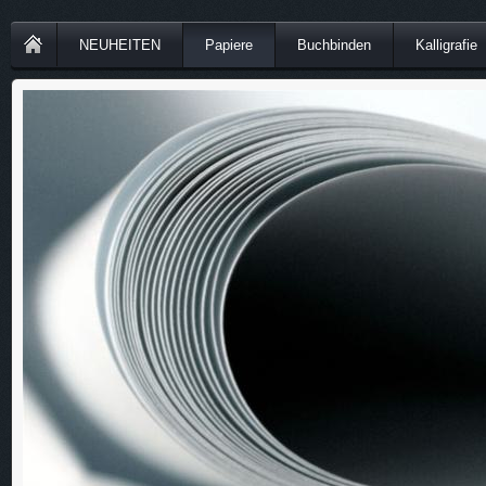
NEUHEITEN
Papiere
Buchbinden
Kalligrafie