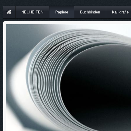
NEUHEITEN
Papiere
Buchbinden
Kalligrafie