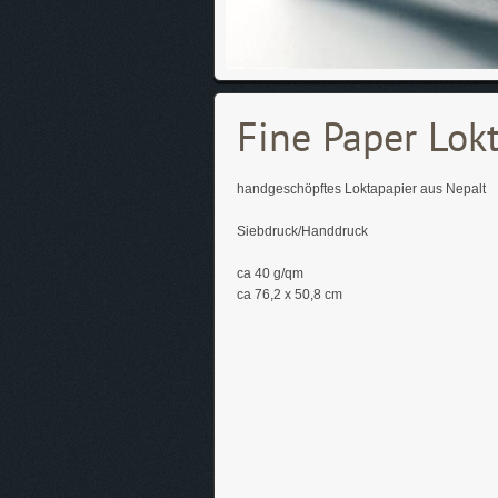
Fine Paper Lok
handgeschöpftes Loktapapier aus Nepalt
Siebdruck/Handdruck
ca 40 g/qm
ca 76,2 x 50,8 cm