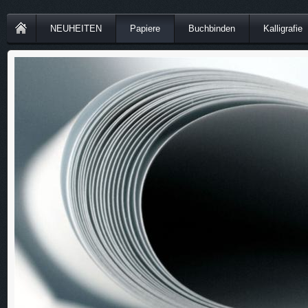
NEUHEITEN
Papiere
Buchbinden
Kalligrafie