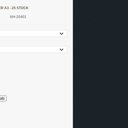
 A3 - 25 STÜCK
NH-20401
orb