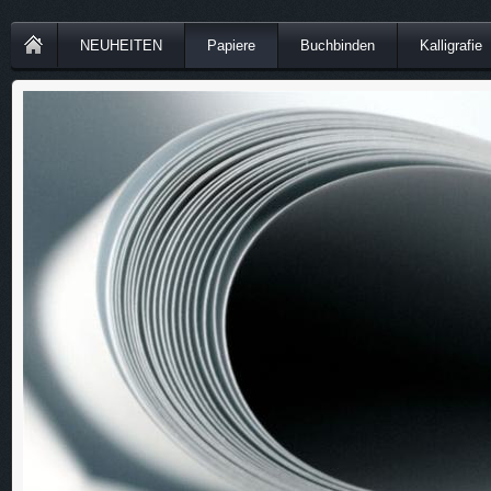
NEUHEITEN
Papiere
Buchbinden
Kalligrafie