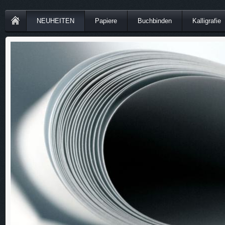
NEUHEITEN
Papiere
Buchbinden
Kalligrafie