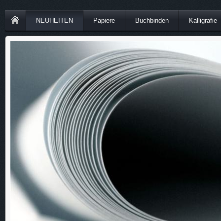
NEUHEITEN
Papiere
Buchbinden
Kalligrafie