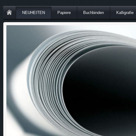
NEUHEITEN
Papiere
Buchbinden
Kalligrafie