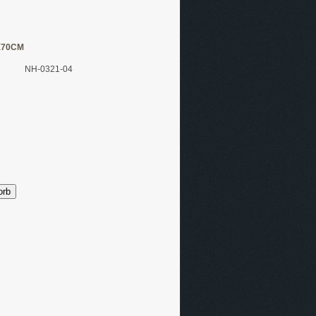
X70CM
NH-0321-04
orb