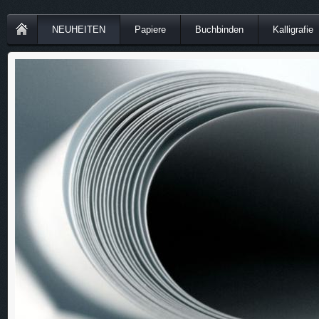
NEUHEITEN
Papiere
Buchbinden
Kalligrafie