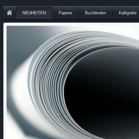
NEUHEITEN
Papiere
Buchbinden
Kalligrafie