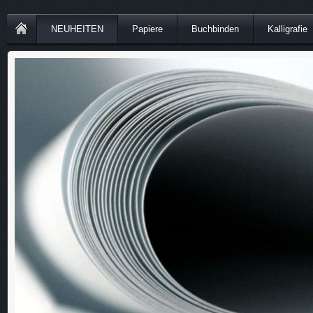
NEUHEITEN
Papiere
Buchbinden
Kalligrafie