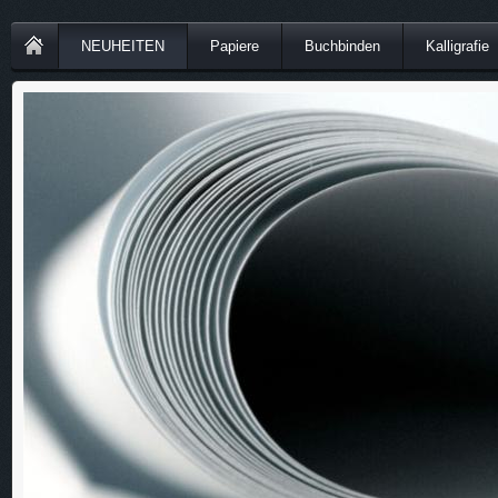
NEUHEITEN
Papiere
Buchbinden
Kalligrafie