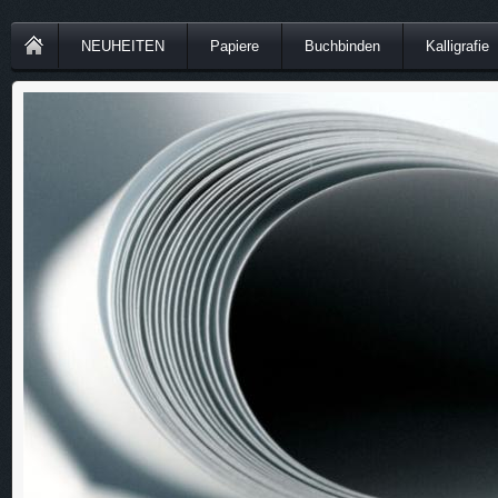
NEUHEITEN
Papiere
Buchbinden
Kalligrafie