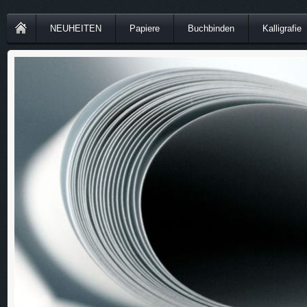
NEUHEITEN
Papiere
Buchbinden
Kalligrafie