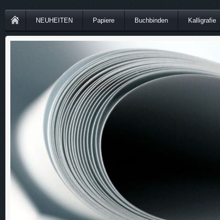
NEUHEITEN
Papiere
Buchbinden
Kalligrafie