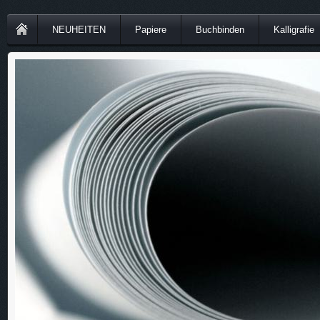
NEUHEITEN
Papiere
Buchbinden
Kalligrafie