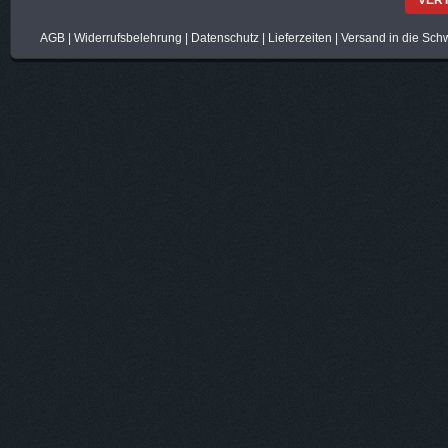
VER
AGB
|
Widerrufsbelehrung
|
Datenschutz
|
Lieferzeiten
|
Versand in die Sch