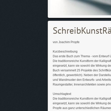
SchreibKunstRä
von Joachim Propfe
Kurzbeschreibung
Das erste Buch zum Thema - vom Entwurf übe
Die traditionsreiche Kunstform der Kalligra
eingesetzt, kann sie sowohl die Wirkung de
Buch versammelt 25 Projekte des Schriftkü
öffentlich, gewerblich). Neben der Darstel
und Wandmuster den Entwurfs- und Arbeits
Raumgestalter, Innenarchitekten sowie pri
Umschlagtext
Die traditionsreiche Kunstform der Kalligra
eingesetzt, kann sie sowohl die Wirkung de
Propfe aus ganz unterschiedlichen Räumen (