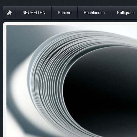
NEUHEITEN
Papiere
Buchbinden
Kalligrafie