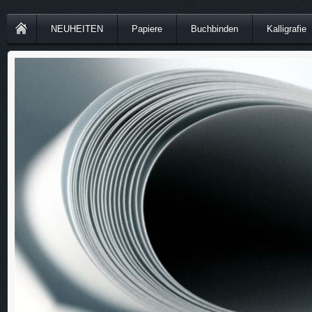
NEUHEITEN
Papiere
Buchbinden
Kalligrafie