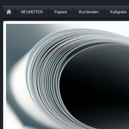
NEUHEITEN
Papiere
Buchbinden
Kalligrafie