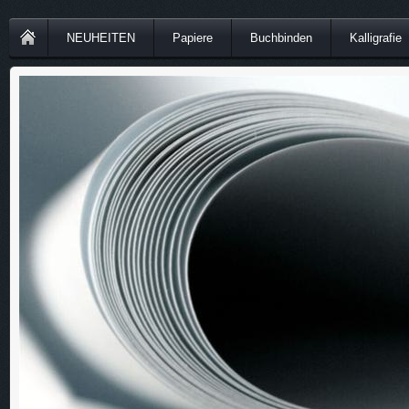
NEUHEITEN
Papiere
Buchbinden
Kalligrafie