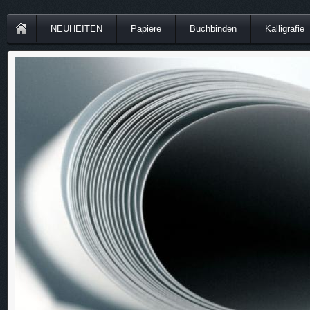
NEUHEITEN
Papiere
Buchbinden
Kalligrafie