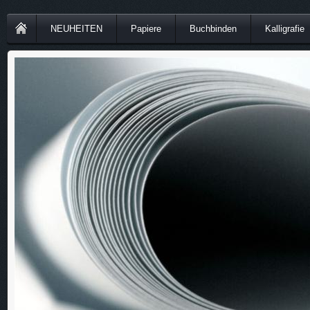
NEUHEITEN
Papiere
Buchbinden
Kalligrafie