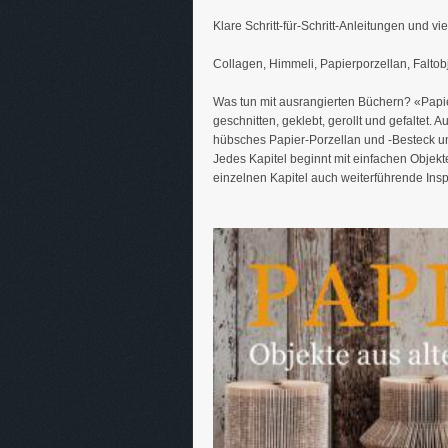
Klare Schritt-für-Schritt-Anleitungen und v
Collagen, Himmeli, Papierporzellan, Faltobj
Was tun mit ausrangierten Büchern? «Papie
geschnitten, geklebt, gerollt und gefaltet
hübsches Papier-Porzellan und -Besteck un
Jedes Kapitel beginnt mit einfachen Objekten
einzelnen Kapitel auch weiterführende Insp