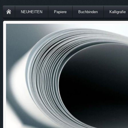
NEUHEITEN
Papiere
Buchbinden
Kalligrafie