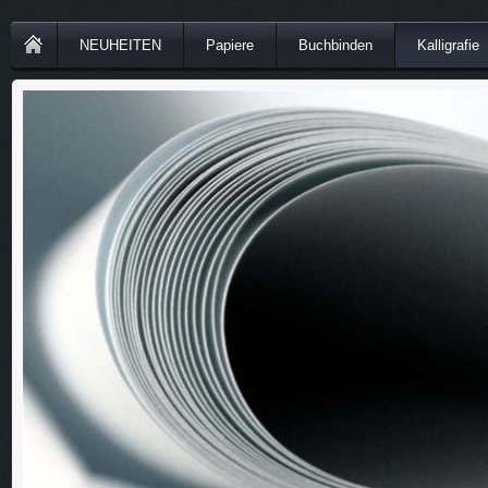
NEUHEITEN
Papiere
Buchbinden
Kalligrafie