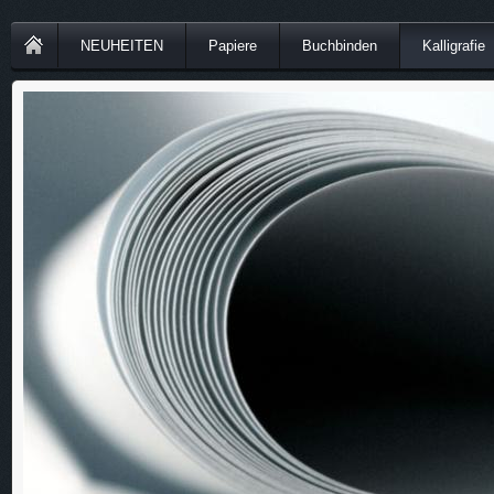
NEUHEITEN
Papiere
Buchbinden
Kalligrafie