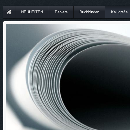
NEUHEITEN
Papiere
Buchbinden
Kalligrafie