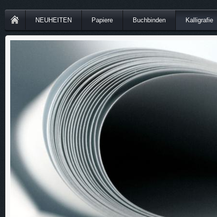
NEUHEITEN
Papiere
Buchbinden
Kalligrafie