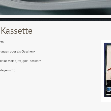
Kassette
ern
ladungen oder als Geschenk
olat, violett, rot, gold, schwarz
hlägen (C6)