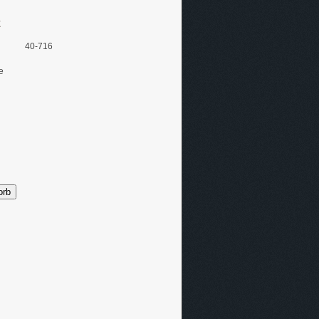
E
40-716
e
orb