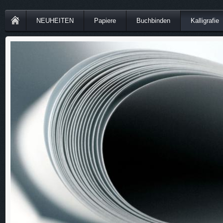
NEUHEITEN
Papiere
Buchbinden
Kalligrafie