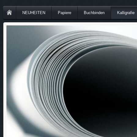
NEUHEITEN
Papiere
Buchbinden
Kalligrafie