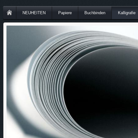
NEUHEITEN
Papiere
Buchbinden
Kalligrafie